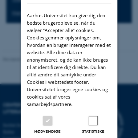
Hjemmeside
Aarhus Universitet kan give dig den
bedste brugeroplevelse, når du
vælger ”Accepter alle” cookies.
Cookies gemmer oplysninger om,
hvordan en bruger interagerer med et
website. Alle dine data er
Revideret 16.11.2021
-
AU Kommunikation
anonymiseret, og de kan ikke bruges
til at identificere dig direkte. Du kan
altid ændre dit samtykke under
Cookies i webstedets footer.
Universitetet bruger egne cookies og
cookies sat af vores
samarbejdspartnere.
CENTER FOR BØRNS
LITTERATUR OG MEDIER
Institut for Kommunikation og
NØDVENDIGE
STATISTISKE
Kultur