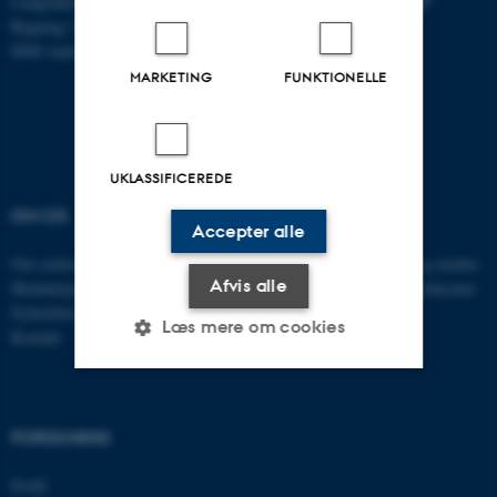
Langelandsgade 139
Bygning 1580
8000 Aarhus C.
MARKETING
FUNKTIONELLE
UKLASSIFICEREDE
OM OS
UDDANNELSE
Accepter alle
Om centeret
Master i børns litteratur og medier
Afvis alle
Medarbejdere
Forfatterskolen for Børnelitteratur
Nyhedsbrev
Læs mere om cookies
Kontakt
Nødvendige
Statistiske
Marketing
FORSKNING
Funktionelle
Uklassificerede
Profil