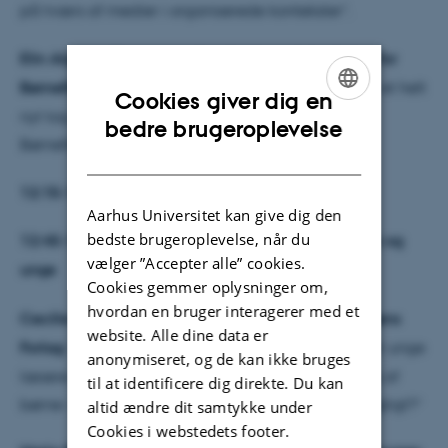
på tværs af medier i organiserede kontekster”.
Elin Algreen-Petersen, rektor for Manuskriptskolen for
Børnefiktion:
”At køre på skinner, andre har lagt - i et helt
Cookies giver dig en
nyt tog. Om etablering af Manuskriptskolen for
ENGLISH
bedre brugeroplevelse
Børnefiktion”.
DANISH
12:15-12:45: Frokost
Aarhus Universitet kan give dig den
bedste brugeroplevelse, når du
12:45-13:45: At formidle tekster og medier for børn og
vælger ”Accepter alle” cookies.
unge
Cookies gemmer oplysninger om,
hvordan en bruger interagerer med et
Cecilie Bogh, forlagschef ved Dansklærerforeningens
website. Alle dine data er
Forlag:
”"Let, kort og gang i den". Hvad sker der, når unge
anonymiseret, og de kan ikke bruges
læsere inddrages både i produktion og formidling af
til at identificere dig direkte. Du kan
børne- og ungdomslitteratur? Og hvorfor er det vigtigt?”
altid ændre dit samtykke under
Cookies i webstedets footer.