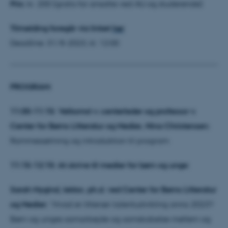
Pris:
kr. 200 (gratis for ansatte ved AU og studerende)
Tilmelding foregår via linket
her
Deadline: 31/8-2023, kl. 12:00
PROGRAM:
11:00-11:15: Velkomst v. centerleder og professor v.
Center for Børns Litteratur og Medier, Nina Christensen:
Rammesætning og introduktion til program
11:15-12:15: At skrive til medier for børn og unge:
Sarah Mygind, lektor, ph.d. ved Center for Børns Litteratur
og Medier:
”Hvad er litterær talentudvikling anno 2023?
Børn og unges samarbejde og samskabelse mellem og