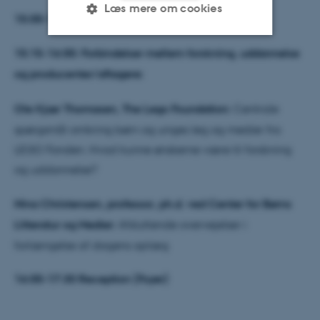
Læs mere om cookies
15:00-15:15: Benstræk
15:15-16:00: Forbindelser mellem forskning, uddannelse
Nødvendige
Statistiske
Marketing
og producenter/aftagere:
Funktionelle
Uklassificerede
Ole Kjær Thomasen, The Lego Foundation:
Centrale
spørgsmål omkring børn og unges leg og medier fra
Nødvendige cookies hjælper
LEGO Fonden. Hvad kunne ønskerne være til forskning
med at gøre hjemmesiden
og uddannelse?
brugbar ved at aktivere nogle
grundlæggende funktioner
Nina Christensen, professor, ph.d. ved Center for Børns
som navigation mm.
Litteratur og Medier:
Afsluttende overvejelser i
Hjemmesiden kan ikke
forlængelse af dagens oplæg
fungerer uden disse cookies.
16:00-17:30 Reception (Foyer)
Navn
Udbyder / Domæne