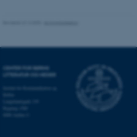
be_typo_user
TYPO3 Association
.au.dk
Revideret 22.12.2025
-
AU Kommunikation
fe_typo_user
Typo3 Association
.au.dk
CENTER FOR BØRNS
LITTERATUR OG MEDIER
Institut for Kommunikation og
Kultur
Langelandsgade 139
Bygning 1580
8000 Aarhus C.
ASP.NET_SessionId
Microsoft Corporation
.au.dk