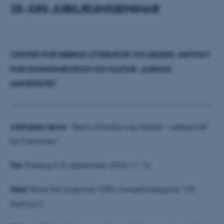
25-ÅRS JUBILÆUMSSEMINAR
CENTER FOR BØRNS LITTERATUR OG MEDIER, INSTITUT
FOR KOMMUNIKATION OG KULTUR, AARHUS
UNIVERSITET
Jubilæets tema:
”Børns litteratur og medier – spørgsmål
for fremtiden”
Tid:
Fredag d. 8. september 2023 11-16
Sted:
Store Sal, bygning 1585, Langelandsgade 139,
Aarhus C.