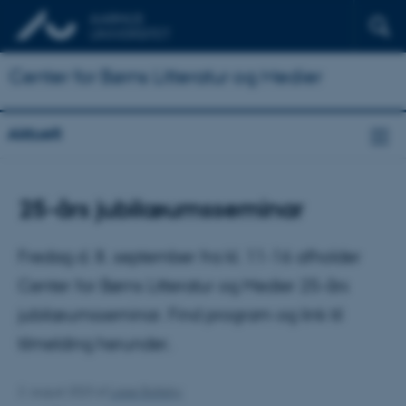
Center for Børns Litteratur og Medier
Aktuelt
25-års jubilæumsseminar
Fredag d. 8. september fra kl. 11-16 afholder
Center for Børns Litteratur og Medier 25-års
jubilæumsseminar. Find program og link til
tilmelding herunder.
2. august 2023
af
Lasse Balleby