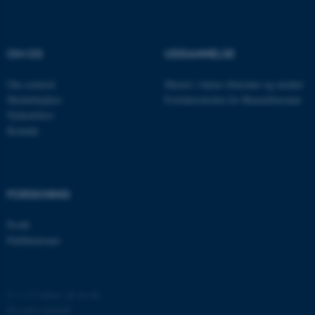
JSESSIONID
Oracle Corporation
OM OS
UDDANNELSE
.au.dk
Om centeret
Master i børns litteratur og medier
Medarbejdere
Forfatterskolen for Børnelitteratur
Nyhedsbrev
ARRAffinity
Microsoft Corporation
.mitstudie.au.dk
Kontakt
FORSKNING
esctx
Microsoft Corporation
.login.microsoftonline.com
Profil
fpc
Microsoft Corporation
Publikationer
login.microsoftonline.com
__cf_bm
Cloudflare Inc.
.pure.au.dk
©
—
Cookies på au.dk
Privatlivspolitik